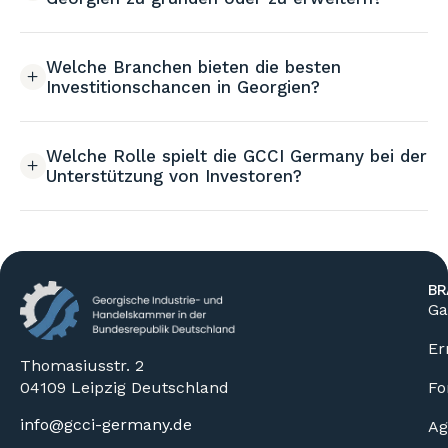
Welche Branchen bieten die besten
Investitionschancen in Georgien?
Welche Rolle spielt die GCCI Germany bei der
Unterstützung von Investoren?
BR
Ga
Er
Thomasiusstr. 2
04109 Leipzig Deutschland
Fo
info@gcci-germany.de
Ag