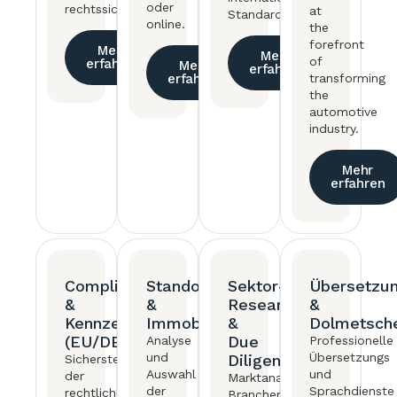
oder
rechtssicher.
at
Standards.
online.
the
forefront
Mehr
Mehr
of
erfahren
Mehr
erfahren
erfahren
transforming
the
automotive
industry.
Mehr
erfahren
Compliance
Standort
Sektor-
Übersetzu
&
&
Research
&
Kennzeichnung
Immobilienwahl
&
Dolmetsch
(EU/DE)
Due
Analyse
Professionelle
und
Übersetzungs
Diligence
Sicherstellung
Auswahl
und
der
Marktanalysen,
der
Sprachdienste
rechtlicher
Branchenstudien