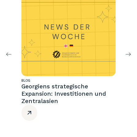
BLOG
BLOG
Georgiens strategische
Wir
Expansion: Investitionen und
We
Zentralasien
Zen