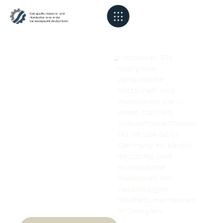
Georgiens
Entdecken Sie
Georgiens
Tor zum
dynamische
Wirtschaft und
Wachstum
investieren Sie in
einen stabilen,
mit GCCI
zukunftsorientierten
Germany
Markt. Die GCCI
Germany verbindet
deutsche und
europäische
Investoren mit
nachhaltigen
Wachstumschancen
in Georgien.