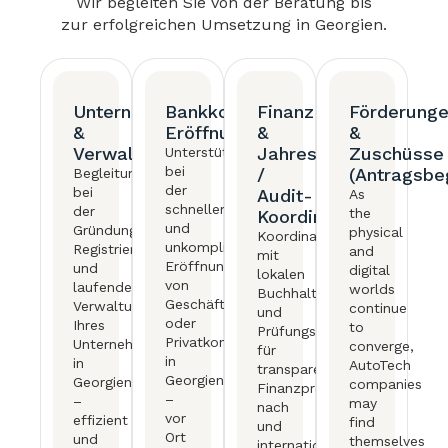
Wir begleiten Sie von der Beratung bis
zur erfolgreichen Umsetzung in Georgien.
Unternehmensgründung
Bankkonto-
Finanz
Förderung
&
Eröffnung
&
&
Verwaltung
Jahresabschluss
Zuschüsse
Unterstützung
bei
/
(Antragsbe
Begleitung
der
bei
Audit-
As
schnellen
der
the
Koordination
und
Gründung,
physical
Koordination
unkomplizierten
Registrierung
and
mit
Eröffnung
und
digital
lokalen
von
laufenden
worlds
Buchhaltungs-
Geschäfts-
Verwaltung
continue
und
oder
Ihres
to
Prüfungspartnern
Privatkonten
Unternehmens
converge,
für
in
in
AutoTech
transparente
Georgien
Georgien
companies
Finanzprozesse
–
–
may
nach
vor
effizient
find
und
Ort
und
themselves
internationale