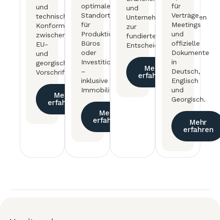
optimalen
für
und
und
Standorte
Verträge,
technischer
Unternehmensprüfungen
für
Meetings
Konformität
zur
Produktion,
und
zwischen
fundierten
Büros
offizielle
EU-
Entscheidungsfindung.
oder
Dokumente
und
Investitionsobjekte
in
georgischen
Mehr
–
Deutsch,
Vorschriften.
erfahren
inklusive
Englisch
Immobilienbewertung.
und
Mehr
Georgisch.
erfahren
Mehr
erfahren
Mehr
erfahren