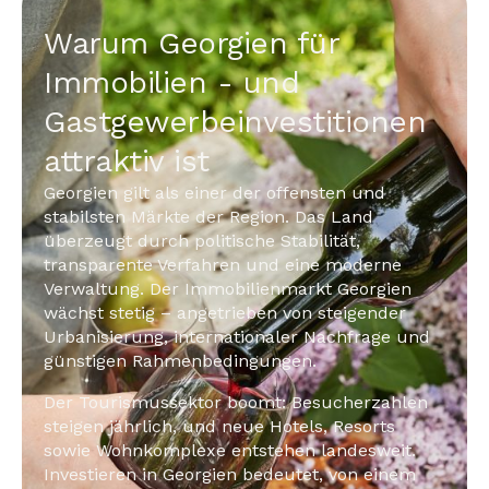
Warum Georgien für
Immobilien - und
Gastgewerbeinvestitionen
attraktiv ist
Georgien gilt als einer der offensten und
stabilsten Märkte der Region. Das Land
überzeugt durch politische Stabilität,
transparente Verfahren und eine moderne
Verwaltung. Der Immobilienmarkt Georgien
wächst stetig – angetrieben von steigender
Urbanisierung, internationaler Nachfrage und
günstigen Rahmenbedingungen.
Der Tourismussektor boomt: Besucherzahlen
steigen jährlich, und neue Hotels, Resorts
sowie Wohnkomplexe entstehen landesweit.
Investieren in Georgien bedeutet, von einem