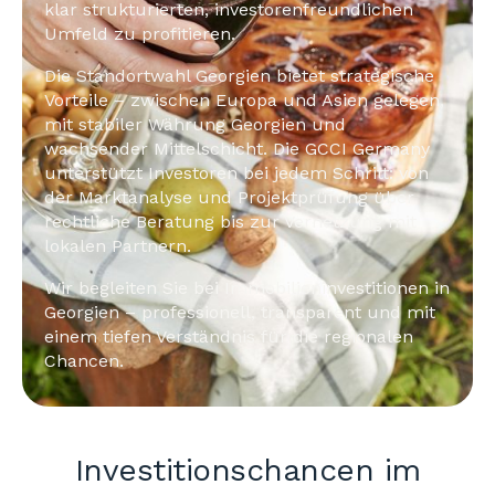
klar strukturierten, investorenfreundlichen
Umfeld zu profitieren.
Die Standortwahl Georgien bietet strategische
Vorteile – zwischen Europa und Asien gelegen,
mit stabiler Währung Georgien und
wachsender Mittelschicht. Die GCCI Germany
unterstützt Investoren bei jedem Schritt: von
der Marktanalyse und Projektprüfung über
rechtliche Beratung bis zur Vernetzung mit
lokalen Partnern.
Wir begleiten Sie bei Immobilieninvestitionen in
Georgien – professionell, transparent und mit
einem tiefen Verständnis für die regionalen
Chancen.
Investitionschancen im