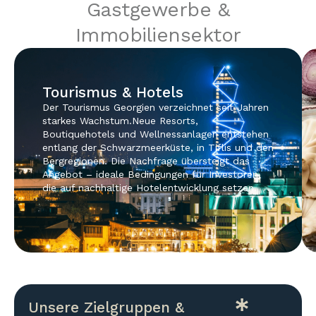
Gastgewerbe &
Immobiliensektor
Tourismus & Hotels
Der Tourismus Georgien verzeichnet seit Jahren
starkes Wachstum.Neue Resorts,
Boutiquehotels und Wellnessanlagen entstehen
entlang der Schwarzmeerküste, in Tiflis und den
Bergregionen. Die Nachfrage übersteigt das
Angebot – ideale Bedingungen für Investoren,
die auf nachhaltige Hotelentwicklung setzen.
Unsere Zielgruppen &