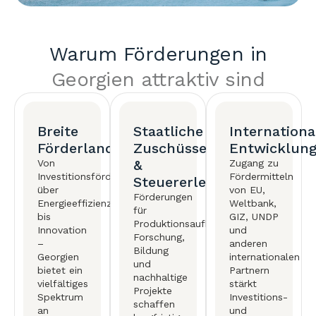
Warum Förderungen in
Georgien attraktiv sind
Breite
Staatliche
Internationa
Förderlandschaft
Zuschüsse
Entwicklun
&
Von
Zugang zu
Investitionsförderung
Fördermitteln
Steuererleichterungen
über
von EU,
Förderungen
Energieeffizienz
Weltbank,
für
bis
GIZ, UNDP
Produktionsaufbau,
Innovation
und
Forschung,
–
anderen
Bildung
Georgien
internationalen
und
bietet ein
Partnern
nachhaltige
vielfältiges
stärkt
Projekte
Spektrum
Investitions-
schaffen
an
und