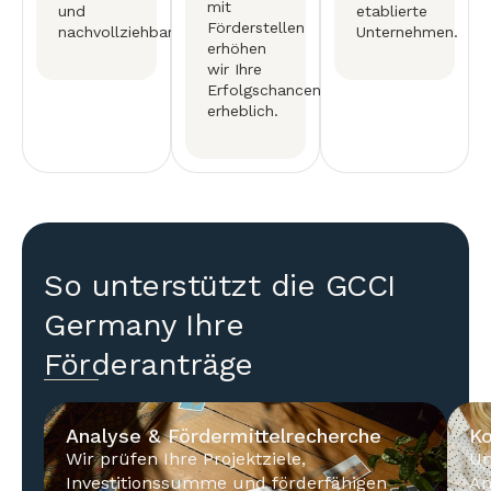
mit
und
etablierte
Förderstellen
nachvollziehbar.
Unternehmen.
erhöhen
wir Ihre
Erfolgschancen
erheblich.
So unterstützt die GCCI
Germany Ihre
Förderanträge
Analyse & Fördermittelrecherche
Ko
Wir prüfen Ihre Projektziele,
Un
Investitionssumme und förderfähigen
An