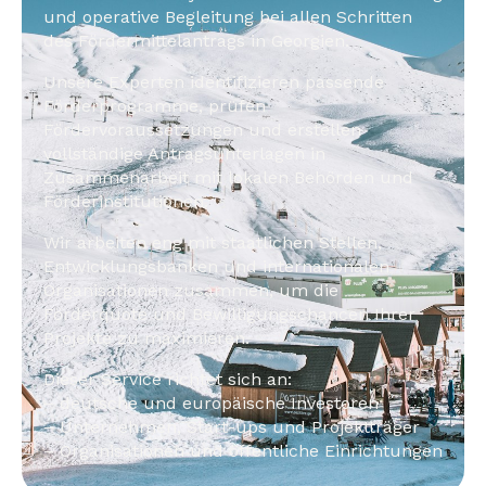
und operative Begleitung bei allen Schritten
des Fördermittelantrags in Georgien.
Unsere Experten identifizieren passende
Förderprogramme, prüfen
Fördervoraussetzungen und erstellen
vollständige Antragsunterlagen in
Zusammenarbeit mit lokalen Behörden und
Förderinstitutionen.
Wir arbeiten eng mit staatlichen Stellen,
Entwicklungsbanken und internationalen
Organisationen zusammen, um die
Förderquote und Bewilligungschancen Ihrer
Projekte zu maximieren.
Dieser Service richtet sich an:
– deutsche und europäische Investoren
– Unternehmen, Start-ups und Projektträger
– Organisationen und öffentliche Einrichtungen