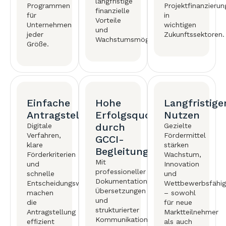
langfristige
Programmen
Projektfinanzieru
finanzielle
für
in
Vorteile
Unternehmen
wichtigen
und
jeder
Zukunftssektoren.
Wachstumsmöglichkeiten.
Größe.
Einfache
Hohe
Langfristige
Antragstellung
Erfolgsquote
Nutzen
durch
Digitale
Gezielte
Verfahren,
Fördermittel
GCCI-
klare
stärken
Begleitung
Förderkriterien
Wachstum,
Mit
und
Innovation
professioneller
schnelle
und
Dokumentation,
Entscheidungswege
Wettbewerbsfähig
Übersetzungen
machen
– sowohl
und
die
für neue
strukturierter
Antragstellung
Marktteilnehmer
Kommunikation
effizient
als auch