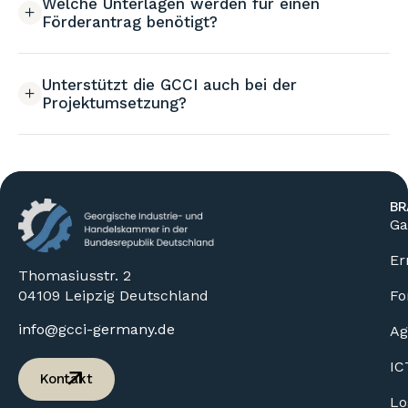
Welche Unterlagen werden für einen
Förderantrag benötigt?
Unterstützt die GCCI auch bei der
Projektumsetzung?
BR
Ga
Er
Thomasiusstr. 2
04109 Leipzig Deutschland
Fo
info@gcci-germany.de
Ag
IC
Kontakt
Lo