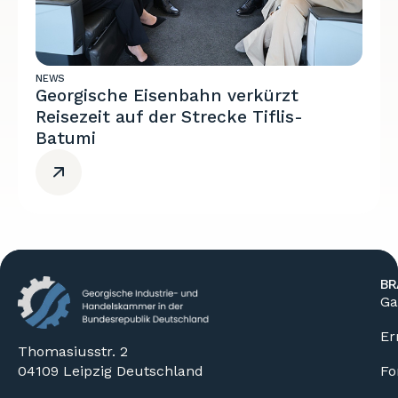
NEWS
Georgische Eisenbahn verkürzt
Reisezeit auf der Strecke Tiflis-
Batumi
BR
Ga
Er
Thomasiusstr. 2
04109 Leipzig Deutschland
Fo