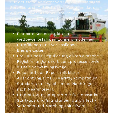
Für deutsche Anbieter von Software, Managed
Services und IT-Beratung ist Georgien dadurch
ein attraktiver Standort, um Projektteams
schnell aufzubauen und international zu
liefern.
Planbare Kostenstruktur mit
wettbewerbsfähigen Löhnen, modernen
Büroflächen und verlässlichen
Energiekosten.
Pro-Business-Regulierung durch einfache
Registrierungs- und Lizenzprozesse sowie
digitale Verwaltungswege.
Fokus auf den Export mit klarer
Ausrichtung auf EU-Märkte, kompatiblen
Standards und wachsender Nachfrage
nach Nearshore-IT.
Unterstützungsprogramme für Innovation,
Start-ups und Gründungen durch Tech-
Vouchers und Matching-Initiativen.