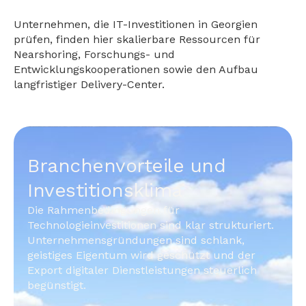
Unternehmen, die IT-Investitionen in Georgien
prüfen, finden hier skalierbare Ressourcen für
Nearshoring, Forschungs- und
Entwicklungskooperationen sowie den Aufbau
langfristiger Delivery-Center.
Branchenvorteile und
Investitionsklima
Die Rahmenbedingungen für
Technologieinvestitionen sind klar strukturiert.
Unternehmensgründungen sind schlank,
geistiges Eigentum wird geschützt und der
Export digitaler Dienstleistungen steuerlich
begünstigt.