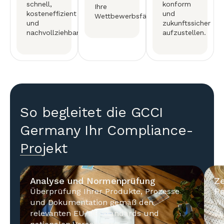
schnell,
konform
Ihre
kosteneffizient
und
Wettbewerbsfähigkeit.
und
zukunftssicher
nachvollziehbar.
aufzustellen.
So begleitet die GCCI
Germany Ihr Compliance-
Projekt
Analyse und Normenprüfung
Ze
Pa
Überprüfung Ihrer Produkte, Prozesse
Wi
und Dokumentation gemäß den
Ze
relevanten EU/DE-Standards und
ak