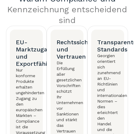
Kennzeichnung entscheidend
sind
EU-
Rechtssicherheit
Transparent
Marktzugang
und
Standards
und
Vertrauen
Georgien
orientiert
Exportfähigkeit
Die
sich
Erfüllung
Nur
zunehmend
aller
konforme
an EU-
gesetzlichen
Produkte
Richtlinien
Vorschriften
erhalten
und
schützt
ungehinderten
internationalen
Ihr
Zugang zu
Normen –
Unternehmen
den
dies
vor
europäischen
erleichtert
Sanktionen
Märkten –
den
und stärkt
Compliance
Handel
das
ist die
und die
Vertrauen
Voraussetzung