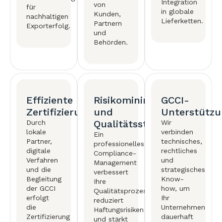
Integration
von
für
in globale
Kunden,
nachhaltigen
Lieferketten.
Partnern
Exporterfolg.
und
Behörden.
Effiziente
Risikominimierung
GCCI-
Zertifizierungsprozesse
und
Unterstütz
Qualitätssteigerung
Durch
Wir
lokale
verbinden
Ein
Partner,
technisches,
professionelles
digitale
rechtliches
Compliance-
Verfahren
und
Management
und die
strategisches
verbessert
Begleitung
Know-
Ihre
der GCCI
how, um
Qualitätsprozesse,
erfolgt
Ihr
reduziert
die
Unternehmen
Haftungsrisiken
Zertifizierung
dauerhaft
und stärkt