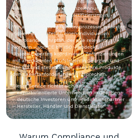
von EU- und deutschen Richtlinien,
einschließlich Produktkennzeichnung,
Qualitätsstandards und Zertifizierungen.
Wir analysieren Produktionsprozesse, bewerten
Risiken und erstellen einen individuellen
Compliance-Fahrplan, der alle relevanten
Normen – von CE bis ISO – abdeckt.
Unsere Experten koordinieren Zertifizierungen
mit anerkannten Prüfstellen in Georgien und
der EU und stellen sicher, dass Ihre Produkte
den Exportanforderungen entsprechen.
Dieser Service richtet sich an:
– exportorientierte Unternehmen in Georgien
– deutsche Investoren und Produktionspartner
– Hersteller, Händler und Dienstleister
Warum Compliance und