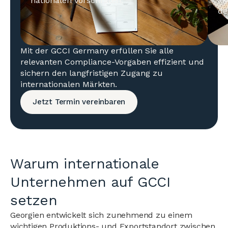
nationalen Vorschriften.
de
Mit der GCCI Germany erfüllen Sie alle
relevanten Compliance-Vorgaben effizient und
sichern den langfristigen Zugang zu
internationalen Märkten.
Jetzt Termin vereinbaren
Warum internationale
Unternehmen auf GCCI
setzen
Georgien entwickelt sich zunehmend zu einem
wichtigen Produktions- und Exportstandort zwischen