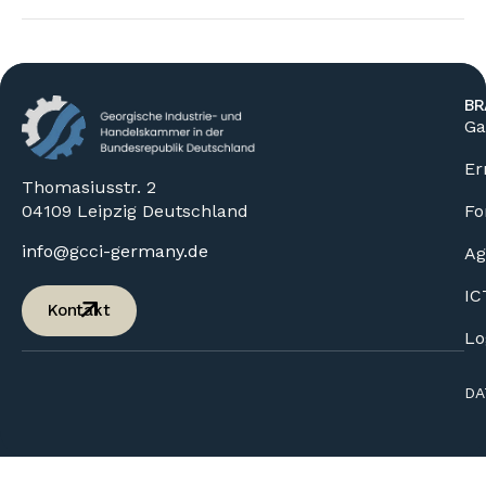
BR
Ga
Er
Thomasiusstr. 2
04109 Leipzig Deutschland
Fo
info@gcci-germany.de
Ag
IC
Kontakt
Lo
DA