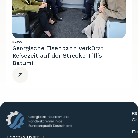
NEWS
Georgische Eisenbahn verkürzt
Reisezeit auf der Strecke Tiflis-
Batumi
BR
Ga
Er
Thomasiusstr. 2