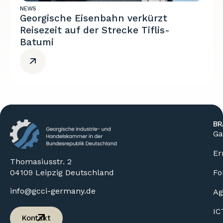
NEWS
Georgische Eisenbahn verkürzt
Reisezeit auf der Strecke Tiflis-
Batumi
BR
Ga
Er
Thomasiusstr. 2
04109 Leipzig Deutschland
Fo
info@gcci-germany.de
Ag
IC
Kontakt