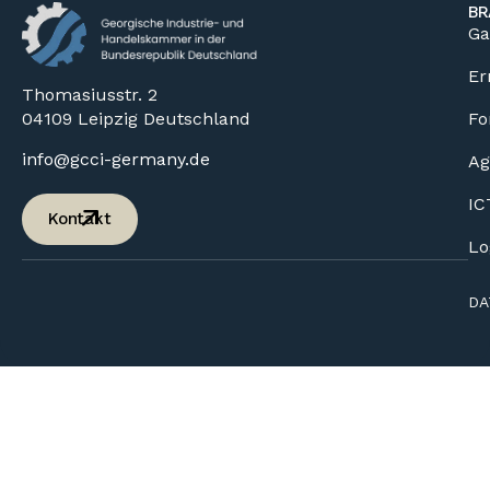
BR
Ga
Er
Thomasiusstr. 2
04109 Leipzig Deutschland
Fo
info@gcci-germany.de
Ag
IC
Kontakt
Lo
DA