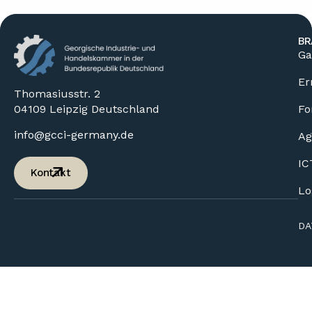
BR
Ga
Er
Thomasiusstr. 2
04109 Leipzig Deutschland
Fo
info@gcci-germany.de
Ag
IC
Kontakt
Lo
DA