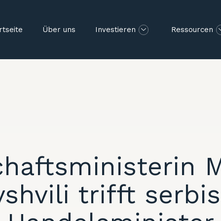
rtseite
Über uns
Investieren
Ressourcen
chaftsministerin 
vshvili trifft serb