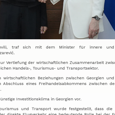
vshvili, traf sich mit dem Minister für innere un
arević.
 zur Vertiefung der wirtschaftlichen Zusammenarbeit zwi
eichen Handels-, Tourismus- und Transportsektor.
en wirtschaftlichen Beziehungen zwischen Georgien und
n Abschluss eines Freihandelsabkommens zwischen de
.
ünstige Investitionsklima in Georgien vor.
rismus und Transport wurde festgestellt, dass die 
er direkte Flugverkehr eine bedeutende Rolle bei der 