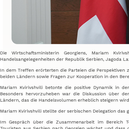
Die Wirtschaftsministerin Georgiens, Mariam Kviri
Handelsangelegenheiten der Republik Serbien, Jagoda Laz
In dem Treffen erörterten die Parteien die Perspektiven
beiden Ländern sowie Fragen zur Kooperation in den Ber
Mariam Kvirivshvili betonte die positive Dynamik in d
Besonders hervorzuheben war die Diskussion über de
Ländern, das die Handelsvolumen erheblich steigern wird
Mariam Kvirivshvili stellte der serbischen Delegation das g
Im Gespräch über die Zusammenarbeit im Bereich Tou
Touristen aus Serbien nach Georgien wächst und dass d