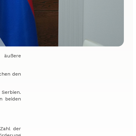
d äußere
schen den
 Serbien.
n beiden
Zahl der
Förderung