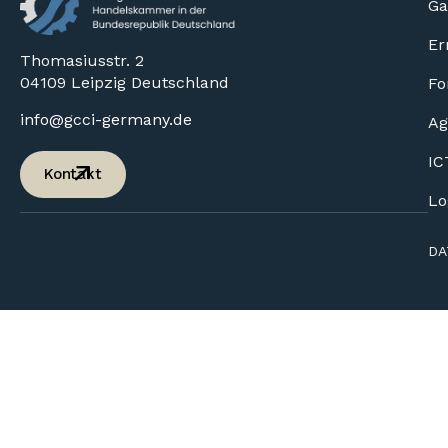
Ga
Er
Thomasiusstr. 2
04109 Leipzig Deutschland
Fo
info@gcci-germany.de
Ag
IC
Kontakt
Lo
DA