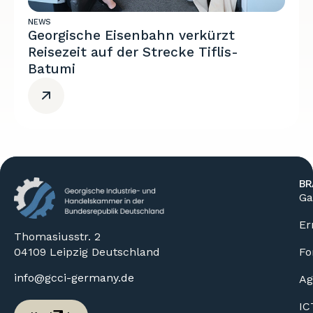
NEWS
Georgische Eisenbahn verkürzt
Reisezeit auf der Strecke Tiflis-
Batumi
BR
Ga
Er
Thomasiusstr. 2
04109 Leipzig Deutschland
Fo
info@gcci-germany.de
Ag
IC