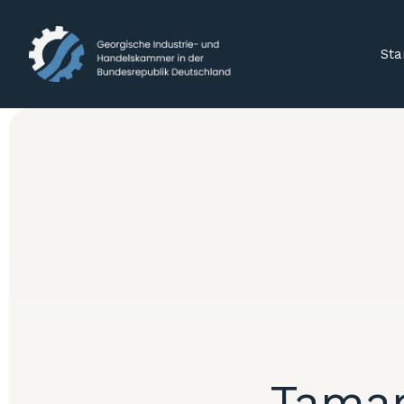
Sta
Tamara