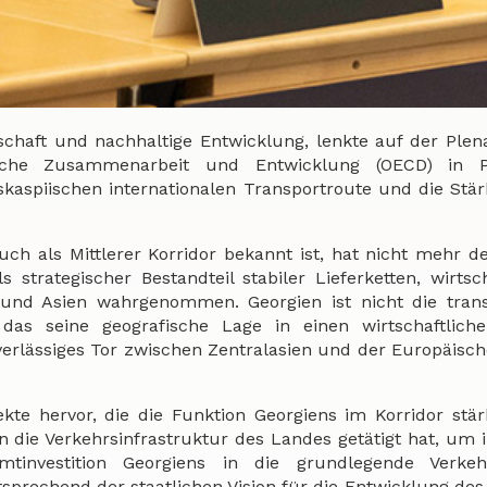
rtschaft und nachhaltige Entwicklung, lenkte auf der Plen
liche Zusammenarbeit und Entwicklung (OECD) in P
aspiischen internationalen Transportroute und die Stä
auch als Mittlerer Korridor bekannt ist, hat nicht mehr d
strategischer Bestandteil stabiler Lieferketten, wirtsch
und Asien wahrgenommen. Georgien ist nicht die trans
 das seine geografische Lage in einen wirtschaftliche
erlässiges Tor zwischen Zentralasien und der Europäisc
ekte hervor, die die Funktion Georgiens im Korridor stä
 die Verkehrsinfrastruktur des Landes getätigt hat, um i
mtinvestition Georgiens in die grundlegende Verke
ntsprechend der staatlichen Vision für die Entwicklung des