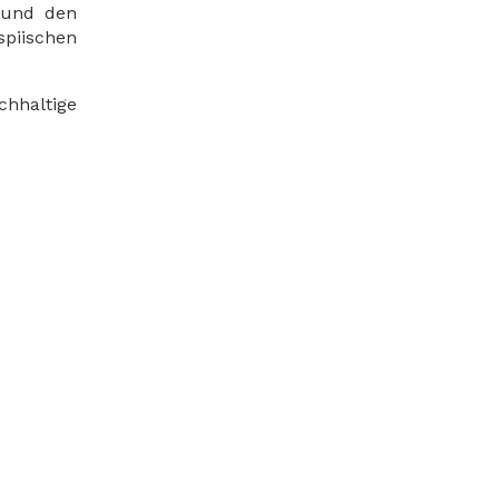
s und den
piischen
chhaltige