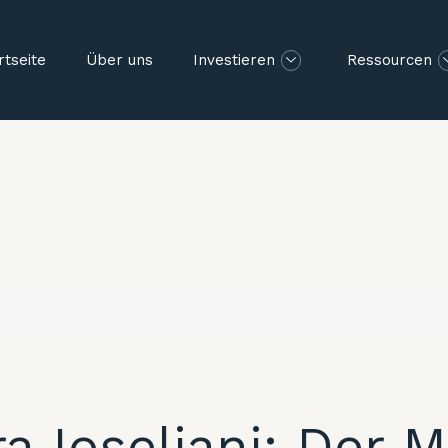
rtseite
Über uns
Investieren
Ressourcen
 Ioseliani: Der M