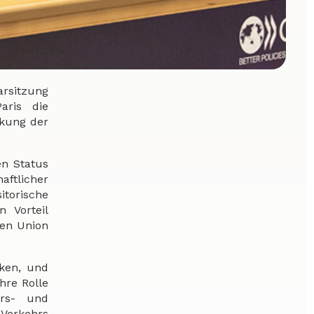
arsitzung
aris die
rkung der
en Status
aftlicher
itorische
n Vorteil
hen Union
rken, und
hre Rolle
hrs- und
 Verkehrs