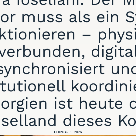
dor muss als ein 
ktionieren – phys
verbunden, digita
synchronisiert un
itutionell koordini
orgien ist heute 
selland dieses Ko
FEBRUAR 5, 2026