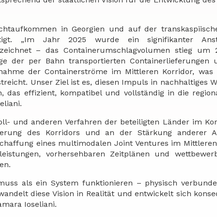
Frachtaufkommen in Georgien und auf der transkaspiisc
igt. „Im Jahr 2025 wurde ein signifikanter Ans
erzeichnet – das Containerumschlagvolumen stieg um
ge der per Bahn transportierten Containerlieferungen
nahme der Containerströme im Mittleren Korridor, was 
treicht. Unser Ziel ist es, diesen Impuls in nachhaltiges
 das effizient, kompatibel und vollständig in die regio
eliani.
oll- und anderen Verfahren der beteiligten Länder im Kor
isierung des Korridors und an der Stärkung anderer A
Schaffung eines multimodalen Joint Ventures im Mittleren
leistungen, vorhersehbaren Zeitplänen und wettbewerb
en.
r muss als ein System funktionieren – physisch verbunden
rwandelt diese Vision in Realität und entwickelt sich kons
mara Ioseliani.