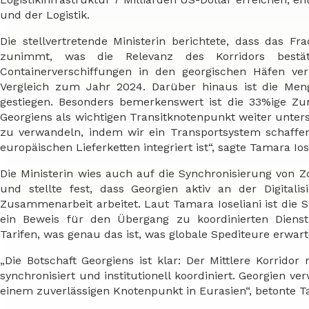
und der Logistik.
Die stellvertretende Ministerin berichtete, dass das 
zunimmt, was die Relevanz des Korridors bestät
Containerverschiffungen in den georgischen Häfen v
Vergleich zum Jahr 2024. Darüber hinaus ist die Men
gestiegen. Besonders bemerkenswert ist die 33%ige Zu
Georgiens als wichtigen Transitknotenpunkt weiter unters
zu verwandeln, indem wir ein Transportsystem schaffen,
europäischen Lieferketten integriert ist“, sagte Tamara Ios
Die Ministerin wies auch auf die Synchronisierung von Z
und stellte fest, dass Georgien aktiv an der Digital
Zusammenarbeit arbeitet. Laut Tamara Ioseliani ist die 
ein Beweis für den Übergang zu koordinierten Dienst
Tarifen, was genau das ist, was globale Spediteure erwart
„Die Botschaft Georgiens ist klar: Der Mittlere Korrido
synchronisiert und institutionell koordiniert. Georgien ve
einem zuverlässigen Knotenpunkt in Eurasien“, betonte Ta