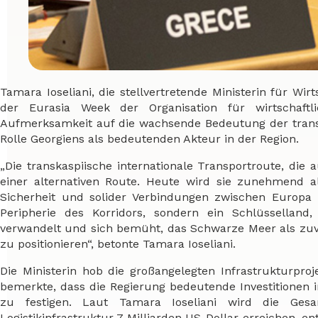
Tamara Ioseliani, die stellvertretende Ministerin für Wi
der Eurasia Week der Organisation für wirtschaft
Aufmerksamkeit auf die wachsende Bedeutung der transk
Rolle Georgiens als bedeutenden Akteur in der Region.
„Die transkaspiische internationale Transportroute, die 
einer alternativen Route. Heute wird sie zunehmend als 
Sicherheit und solider Verbindungen zwischen Europa 
Peripherie des Korridors, sondern ein Schlüsselland,
verwandelt und sich bemüht, das Schwarze Meer als zuv
zu positionieren“, betonte Tamara Ioseliani.
Die Ministerin hob die großangelegten Infrastrukturproj
bemerkte, dass die Regierung bedeutende Investitionen in
zu festigen. Laut Tamara Ioseliani wird die Gesa
Logistikinfrastruktur 7 Milliarden US-Dollar erreichen, e