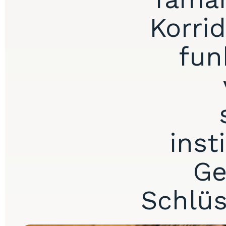
Korri
fun
inst
Ge
Schlüs