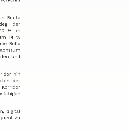
hen Route
tieg der
 20 % im
 um 14 %
die Rolle
 Wachstum
nalen und
ridor hin
rten der
 Korridor
sfähigen
, digital
equent zu