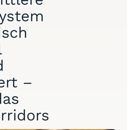
System
isch
l
d
ert –
das
rridors