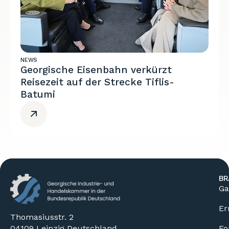
NEWS
Georgische Eisenbahn verkürzt
Reisezeit auf der Strecke Tiflis-
Batumi
BR
Ga
Er
Thomasiusstr. 2
04109 Leipzig Deutschland
Fo