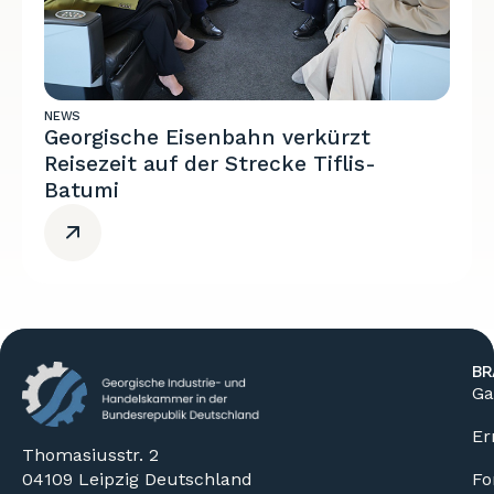
NEWS
Georgische Eisenbahn verkürzt
Reisezeit auf der Strecke Tiflis-
Batumi
BR
Ga
Er
Thomasiusstr. 2
04109 Leipzig Deutschland
Fo