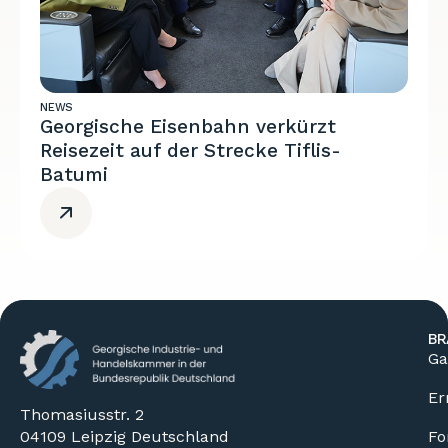
NEWS
Georgische Eisenbahn verkürzt
Reisezeit auf der Strecke Tiflis-
Batumi
BR
Ga
Er
Thomasiusstr. 2
04109 Leipzig Deutschland
Fo