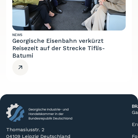
NEWS
Georgische Eisenbahn verkürzt
Reisezeit auf der Strecke Tiflis-
Batumi
BR
Ga
Er
Thomasiusstr. 2
04109 Leipzig Deutschland
Fo