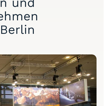
en und
nehmen
Berlin