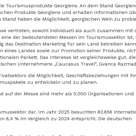
r die Tourismusprodukte Georgiens. An dem Stand Georgien
tischen Produkte Georgiens und erhalten Informationen üb
 Stand haben die Möglichkeit, georgischen Wein zu probie
sse vertreten, sowohl individuell als auch zusammen mit 
es eine der bedeutendsten Messen im Tourismussektor ist
g das Destination Marketing für sein Land betreiben kann.
n eines Landes sowie zur Promotion seiner Produkte, nic
nalen Parkett. Das Interesse ist vergleichsweise gut, die
ristischen Unternehmens „Caucasus Travel“, Gvanca Razmad
vatsektors die Möglichkeit, Geschäftsbeziehungen mit ih
muspakete zu entwickeln und zu planen.
und auf der Messe sind mehr als 5.000 Organisationen und
smussektor dar. Im Jahr 2025 besuchten 83.656 internati
n 6,4 % im Vergleich zu 2024 entspricht. Die deutschen