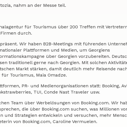
tozia, nahm an der Messe teil.
onalagentur für Tourismus über 200 Treffen mit Vertreter
-Firmen durch.
kt präsent. Wir haben B2B-Meetings mit führenden Untern
ernationaler Plattformen und Medien, um Georgiens
rmationskampagne über Georgien vorzubereiten. Deutsch
en traditionell gerne nach Georgien. Mit solchen Aktivität
utschen Markt stärken, damit deutlich mehr Reisende nac
r für Tourismus, Maia Omadze.
attformen, PR- und Medienorganisationen statt: Booking, Av
nkstrawberries, TUI, Conde Nast Traveler usw.
gischen Team über Werbelösungen von Booking.com. Wir ha
sprechen, die über Booking.com suchen, was Millionen vo
n und Strategien entwickeln und versuchen, mehr Mensc
eterin von Booking.com, Caroline Vermuelen.