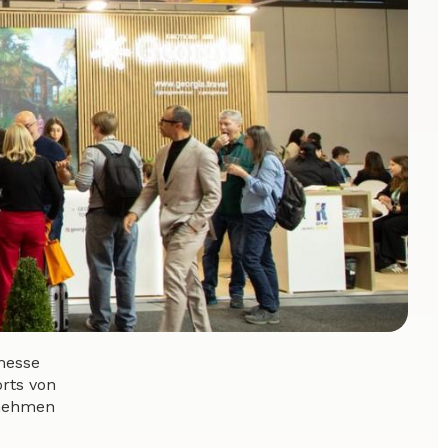
messe
rts von
 nehmen