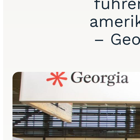
führe
ameri
– Geo