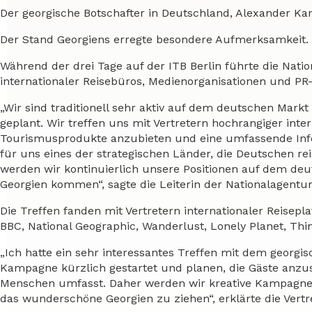
Der georgische Botschafter in Deutschland, Alexander Kar
Der Stand Georgiens erregte besondere Aufmerksamkeit.
Während der drei Tage auf der ITB Berlin führte die Nati
internationaler Reisebüros, Medienorganisationen und PR
„Wir sind traditionell sehr aktiv auf dem deutschen Mar
geplant. Wir treffen uns mit Vertretern hochrangiger int
Tourismusprodukte anzubieten und eine umfassende Info
für uns eines der strategischen Länder, die Deutschen reis
werden wir kontinuierlich unsere Positionen auf dem de
Georgien kommen“, sagte die Leiterin der Nationalagentu
Die Treffen fanden mit Vertretern internationaler Reisepl
BBC, National Geographic, Wanderlust, Lonely Planet, Thi
„Ich hatte ein sehr interessantes Treffen mit dem geor
Kampagne kürzlich gestartet und planen, die Gäste anzu
Menschen umfasst. Daher werden wir kreative Kampagne
das wunderschöne Georgien zu ziehen“, erklärte die Vertr