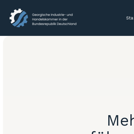
Sta
Meh