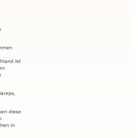
n
ehmen
land ist
en
h
iareps,
ben diese
n
hen in