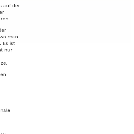
s auf der
er
ren.
der
, wo man
 Es ist
ht nur
ze.
ren
onale