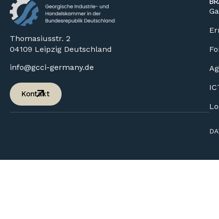
BR
Ga
Er
Thomasiusstr. 2
04109 Leipzig Deutschland
Fo
info@gcci-germany.de
Ag
IC
Kontakt
Lo
DA