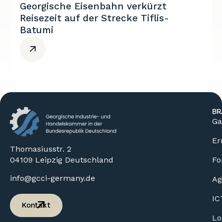
Georgische Eisenbahn verkürzt
Reisezeit auf der Strecke Tiflis-
Batumi
BR
Ga
Er
Thomasiusstr. 2
04109 Leipzig Deutschland
Fo
info@gcci-germany.de
Ag
IC
Kontakt
Lo