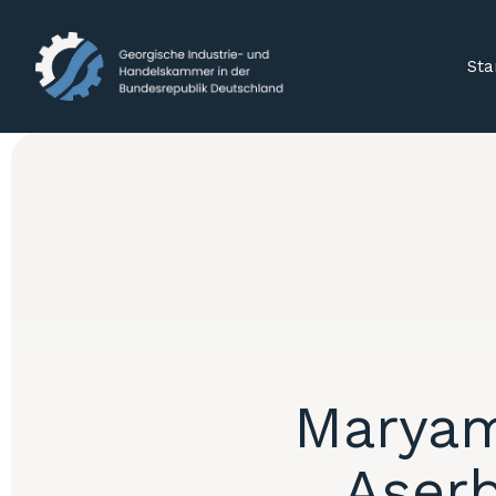
Sta
Maryam
Aserb