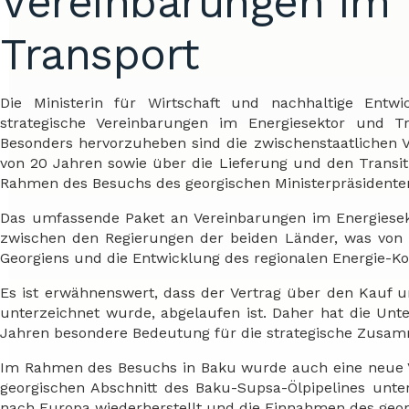
Vereinbarungen im 
Transport
Die Ministerin für Wirtschaft und nachhaltige Entwi
strategische Vereinbarungen im Energiesektor und T
Besonders hervorzuheben sind die zwischenstaatlichen 
von 20 Jahren sowie über die Lieferung und den Transit v
Rahmen des Besuchs des georgischen Ministerpräsidenten I
Das umfassende Paket an Vereinbarungen im Energiesek
zwischen den Regierungen der beiden Länder, was von 
Georgiens und die Entwicklung des regionalen Energie-Kor
Es ist erwähnenswert, dass der Vertrag über den Kauf 
unterzeichnet wurde, abgelaufen ist. Daher hat die Unt
Jahren besondere Bedeutung für die strategische Zusam
Im Rahmen des Besuchs in Baku wurde auch eine neue V
georgischen Abschnitt des Baku-Supsa-Ölpipelines unter
nach Europa wiederherstellt und die Einnahmen des geor