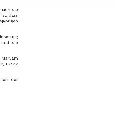
onach die
ist, dass
jährigen
einbarung
 und die
n Maryam
e, Parviz
itern der