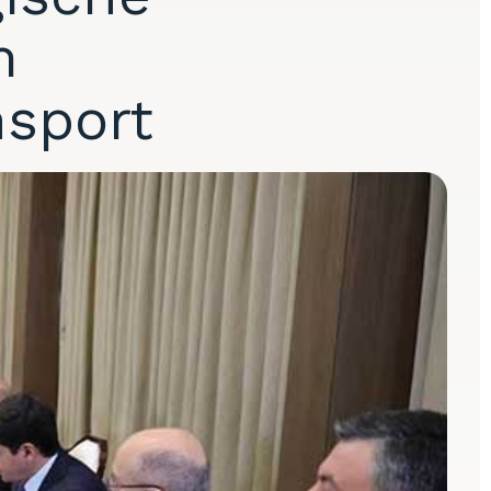
m
nsport