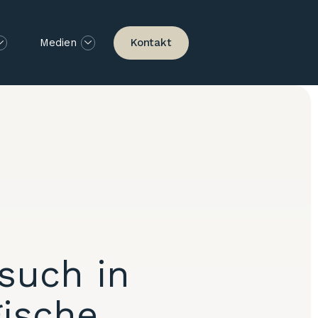
Kontakt
Medien
such in
gische