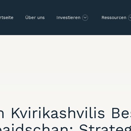
rtseite
Über uns
Investieren
Ressourcen
 Kvirikashvilis Be
aidschan: Strate