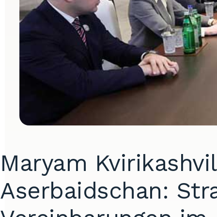
Maryam Kvirikashvil
Aserbaidschan: Str