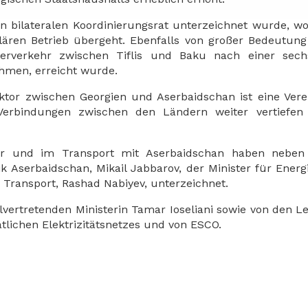
en bilateralen Koordinierungsrat unterzeichnet wurde, w
ären Betrieb übergeht. Ebenfalls von großer Bedeutung 
ierverkehr zwischen Tiflis und Baku nach einer sechs
hmen, erreicht wurde.
tor zwischen Georgien und Aserbaidschan ist eine Ver
n Verbindungen zwischen den Ländern weiter vertiefen
tor und im Transport mit Aserbaidschan haben nebe
ik Aserbaidschan, Mikail Jabbarov, der Minister für Energi
 Transport, Rashad Nabiyev, unterzeichnet.
lvertretenden Ministerin Tamar Ioseliani sowie von den Le
tlichen Elektrizitätsnetzes und von ESCO.