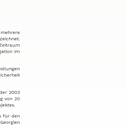
 mehrere
eichnet.
 Zeitraum
gation im
andlungen
icherheit
 der 2003
ng von 20
jektes.
s für den
 Georgien