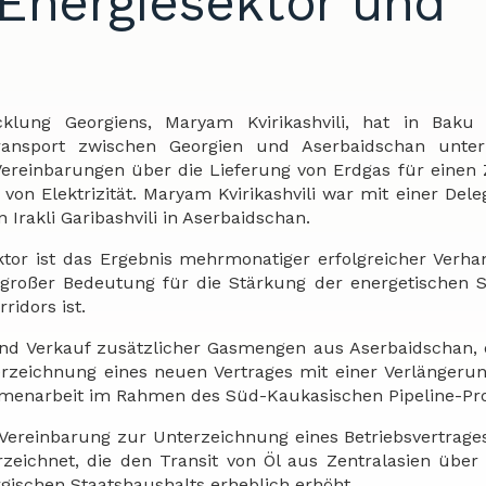
Energiesektor und
cklung Georgiens, Maryam Kvirikashvili, hat in Baku
ransport zwischen Georgien und Aserbaidschan unterz
Vereinbarungen über die Lieferung von Erdgas für einen
on Elektrizität. Maryam Kvirikashvili war mit einer Dele
rakli Garibashvili in Aserbaidschan.
tor ist das Ergebnis mehrmonatiger erfolgreicher Verh
großer Bedeutung für die Stärkung der energetischen S
ridors ist.
und Verkauf zusätzlicher Gasmengen aus Aserbaidschan,
erzeichnung eines neuen Vertrages mit einer Verlängeru
menarbeit im Rahmen des Süd-Kaukasischen Pipeline-Pro
ereinbarung zur Unterzeichnung eines Betriebsvertrage
zeichnet, die den Transit von Öl aus Zentralasien über
gischen Staatshaushalts erheblich erhöht.