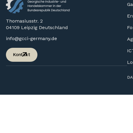
Ga
Er
Thomasiusstr. 2
04109 Leipzig Deutschland
Fo
info@gcci-germany.de
Ag
IC
Kontakt
Lo
DA