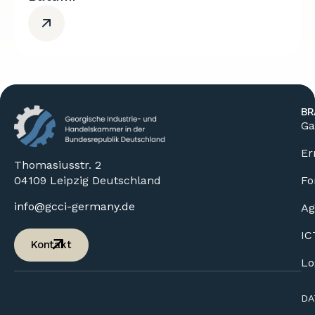
BR
Ga
Er
Thomasiusstr. 2
04109 Leipzig Deutschland
Fo
info@gcci-germany.de
Ag
IC
Kontakt
Lo
DA