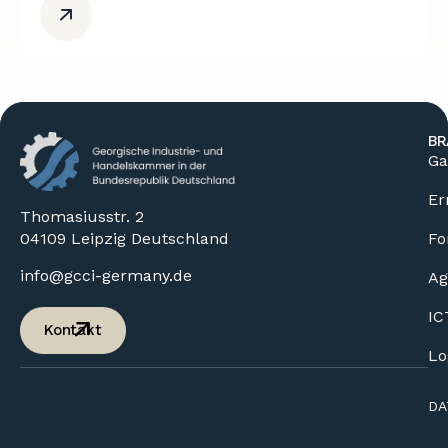
BR
Ga
Er
Thomasiusstr. 2
04109 Leipzig Deutschland
Fo
info@gcci-germany.de
Ag
IC
Kontakt
Lo
DA