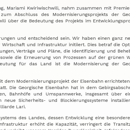
lung, Mariami Kwiriwischwili, nahm zusammen mit Premie
ung zum Abschluss des Modernisierungsprojekts der Ge
hwili über die Bedeutung des Projekts im Entwicklungspr
erungen und entscheidend sein. Wir haben einen ganz 
irtschaft und Infrastruktur initiiert. Dies betraf die Op
ungen, Verträge und Pläne, die Identifizierung und Beh
 sowie die Erneuerung von Prozessen auf der grünen W
edeutung für das Land ist die Modernisierung der Geo
it dem Modernisierungsprojekt der Eisenbahn errichteten
tt. Die Georgische Eisenbahn hat in dem Gebirgsabschni
cken, Bahnhöfe und Umspannwerke, insgesamt über ei
eue Sicherheits- und Blockierungssysteme installiert
liarde Lari.
ssystems des Landes, dessen Entwicklung eine besondere 
frastruktur erhöht die Kapazität, verringert die Transit