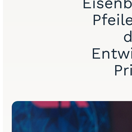
Eisenb
Pfeil
d
Entw
Pr