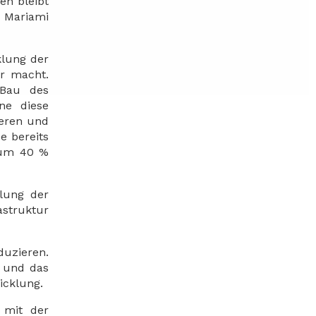
en bleibt
 Mariami
klung der
er macht.
 Bau des
ne diese
ieren und
e bereits
 um 40 %
klung der
astruktur
duzieren.
t und das
icklung.
 mit der