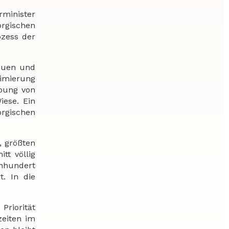
rminister
orgischen
ozess der
neuen und
timierung
ebung von
iese. Ein
rgischen
, größten
tt völlig
nhundert
. In die
Priorität
zeiten im