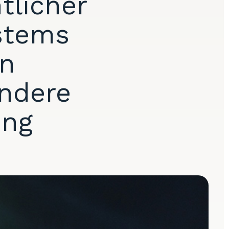
tlicher
ystems
en
ndere
ung