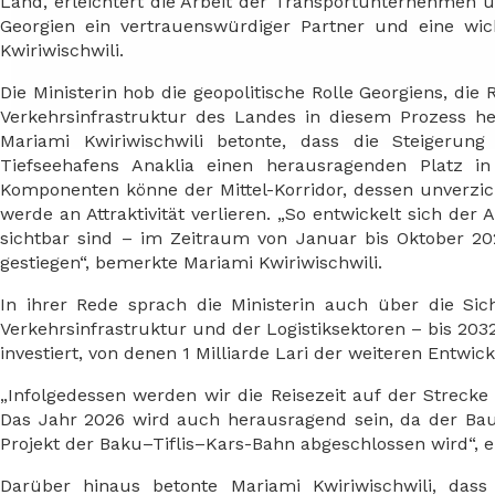
Land, erleichtert die Arbeit der Transportunternehmen un
Georgien ein vertrauenswürdiger Partner und eine wic
Kwiriwischwili.
Die Ministerin hob die geopolitische Rolle Georgiens, di
Verkehrsinfrastruktur des Landes in diesem Prozess he
Mariami Kwiriwischwili betonte, dass die Steiger
Tiefseehafens Anaklia einen herausragenden Platz i
Komponenten könne der Mittel-Korridor, dessen unverzic
werde an Attraktivität verlieren. „So entwickelt sich der 
sichtbar sind – im Zeitraum von Januar bis Oktober 2
gestiegen“, bemerkte Mariami Kwiriwischwili.
In ihrer Rede sprach die Ministerin auch über die Si
Verkehrsinfrastruktur und der Logistiksektoren – bis 2032
investiert, von denen 1 Milliarde Lari der weiteren Entwi
„Infolgedessen werden wir die Reisezeit auf der Strec
Das Jahr 2026 wird auch herausragend sein, da der Bau
Projekt der Baku–Tiflis–Kars-Bahn abgeschlossen wird“, er
Darüber hinaus betonte Mariami Kwiriwischwili, das