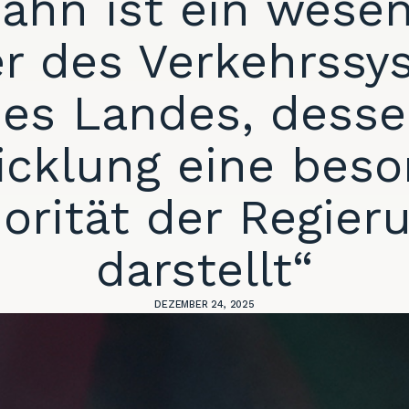
ahn ist ein wesen
er des Verkehrss
es Landes, dess
icklung eine beso
iorität der Regier
darstellt“
DEZEMBER 24, 2025