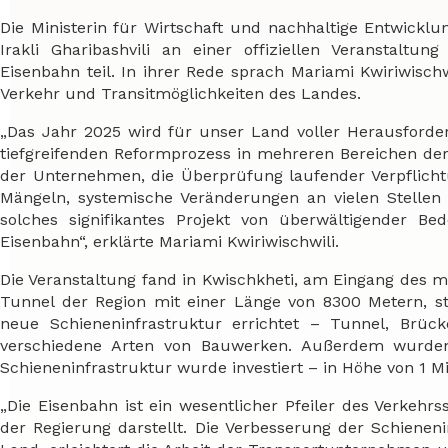
Die Ministerin für Wirtschaft und nachhaltige Entwick
Irakli Gharibashvili an einer offiziellen Veranstalt
Eisenbahn teil. In ihrer Rede sprach Mariami Kwiriwisc
Verkehr und Transitmöglichkeiten des Landes.
„Das Jahr 2025 wird für unser Land voller Herausford
tiefgreifenden Reformprozess in mehreren Bereichen der W
der Unternehmen, die Überprüfung laufender Verpflicht
Mängeln, systemische Veränderungen an vielen Stellen
solches signifikantes Projekt von überwältigender B
Eisenbahn“, erklärte Mariami Kwiriwischwili.
Die Veranstaltung fand in Kwischkheti, am Eingang des m
Tunnel der Region mit einer Länge von 8300 Metern, sta
neue Schieneninfrastruktur errichtet – Tunnel, Brü
verschiedene Arten von Bauwerken. Außerdem wurden n
Schieneninfrastruktur wurde investiert – in Höhe von 1 Mil
„Die Eisenbahn ist ein wesentlicher Pfeiler des Verkehr
der Regierung darstellt. Die Verbesserung der Schienenin