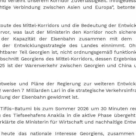
d verleiht unserem Korridor Zuverlässigkeit. Infolgedess
htige Verbindung zwischen Asien und Europa“, betonte
e Route des Mittel-Korridors und die Bedeutung der Entwic
rvor, was laut der Ministerin den Korridor noch sicher
ung der Kapazität der Eisenbahn zusammen mit dem
n der Entwicklungsstrategie des Landes einnimmt. Oh
htbarer Teil Georgien ist, nicht ordnungsgemäß funktion
Abschnitt Georgiens des Mittel-Korridors, dessen Ergebniss
025 ist der Warenverkehr zwischen Georgien und China
chtweise und Pläne der Regierung zur weiteren Entwic
 werden 7 Milliarden Lari in die strategische Verkehrsinfr
cklung der Eisenbahn gewidmet ist.
ke Tiflis–Batumi bis zum Sommer 2026 um 30 Minuten re
 des Tiefseehafens Anaklia in die aktive Phase übergeh
klärte die Ministerin für Wirtschaft und nachhaltige Entw
s heute das nationale Interesse Georgiens, zusammen