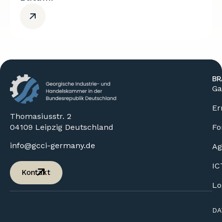
BR
Ga
Er
Thomasiusstr. 2
04109 Leipzig Deutschland
Fo
info@gcci-germany.de
Ag
IC
Kontakt
Lo
DA