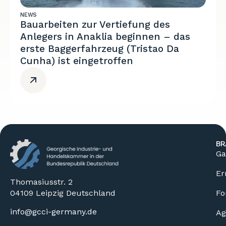
NEWS
Bauarbeiten zur Vertiefung des
Anlegers in Anaklia beginnen – das
erste Baggerfahrzeug (Tristao Da
Cunha) ist eingetroffen
BR
Ga
Er
Thomasiusstr. 2
04109 Leipzig Deutschland
Fo
info@gcci-germany.de
Ag