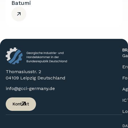
Batumi
BR
Ga
Er
Thomasiusstr. 2
04109 Leipzig Deutschland
Fo
info@gcci-germany.de
Ag
IC
Kontakt
Lo
DA