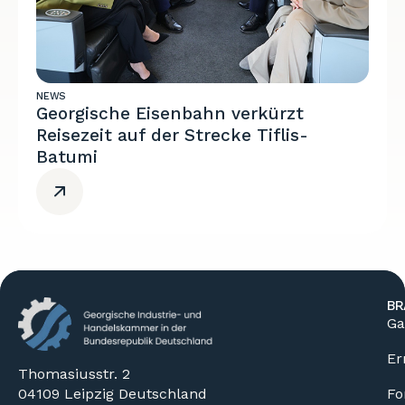
NEWS
Georgische Eisenbahn verkürzt
Reisezeit auf der Strecke Tiflis-
Batumi
BR
Ga
Er
Thomasiusstr. 2
04109 Leipzig Deutschland
Fo