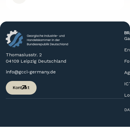
BR
Ga
Er
Thomasiusstr. 2
04109 Leipzig Deutschland
Fo
info@gcci-germany.de
Ag
IC
Kontakt
Lo
DA