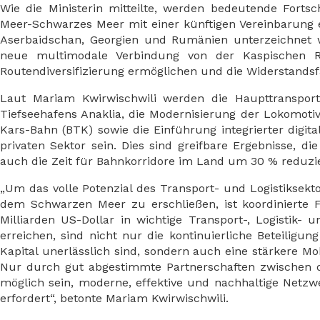
Wie die Ministerin mitteilte, werden bedeutende Fortsc
Meer-Schwarzes Meer mit einer künftigen Vereinbarung 
Aserbaidschan, Georgien und Rumänien unterzeichnet we
neue multimodale Verbindung von der Kaspischen R
Routendiversifizierung ermöglichen und die Widerstandsfä
Laut Mariam Kwirwischwili werden die Haupttransport
Tiefseehafens Anaklia, die Modernisierung der Lokomoti
Kars-Bahn (BTK) sowie die Einführung integrierter digita
privaten Sektor sein. Dies sind greifbare Ergebnisse, di
auch die Zeit für Bahnkorridore im Land um 30 % reduzi
„Um das volle Potenzial des Transport- und Logistiksek
dem Schwarzen Meer zu erschließen, ist koordinierte 
Milliarden US-Dollar in wichtige Transport-, Logistik- 
erreichen, sind nicht nur die kontinuierliche Beteiligung
Kapital unerlässlich sind, sondern auch eine stärkere Mob
Nur durch gut abgestimmte Partnerschaften zwischen d
möglich sein, moderne, effektive und nachhaltige Netzwe
erfordert“, betonte Mariam Kwirwischwili.