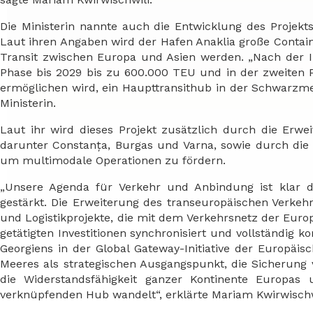
Die Ministerin nannte auch die Entwicklung des Projekts 
Laut ihren Angaben wird der Hafen Anaklia große Conta
Transit zwischen Europa und Asien werden. „Nach der I
Phase bis 2029 bis zu 600.000 TEU und in der zweiten P
ermöglichen wird, ein Haupttransithub in der Schwarzme
Ministerin.
Laut ihr wird dieses Projekt zusätzlich durch die Erw
darunter Constanța, Burgas und Varna, sowie durch die
um multimodale Operationen zu fördern.
„Unsere Agenda für Verkehr und Anbindung ist klar de
gestärkt. Die Erweiterung des transeuropäischen Verkeh
und Logistikprojekte, die mit dem Verkehrsnetz der Europ
getätigten Investitionen synchronisiert und vollständig
Georgiens in der Global Gateway-Initiative der Europäis
Meeres als strategischen Ausgangspunkt, die Sicherung
die Widerstandsfähigkeit ganzer Kontinente Europa
verknüpfenden Hub wandelt“, erklärte Mariam Kwirwischw