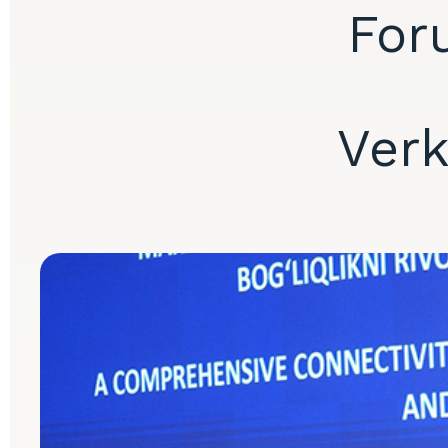
For
Verk