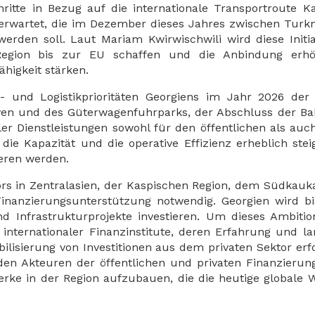
hritte in Bezug auf die internationale Transportroute K
erwartet, die im Dezember dieses Jahres zwischen Turk
rden soll. Laut Mariam Kwirwischwili wird diese Initia
egion bis zur EU schaffen und die Anbindung erhö
higkeit stärken.
- und Logistikprioritäten Georgiens im Jahr 2026 der
ven und des Güterwagenfuhrparks, der Abschluss der Bak
ler Dienstleistungen sowohl für den öffentlichen als auc
e die Kapazität und die operative Effizienz erheblich ste
eren werden.
tors in Zentralasien, der Kaspischen Region, dem Südkau
Finanzierungsunterstützung notwendig. Georgien wird b
und Infrastrukturprojekte investieren. Um dieses Ambitio
 internationaler Finanzinstitute, deren Erfahrung und lan
ilisierung von Investitionen aus dem privaten Sektor erfo
en Akteuren der öffentlichen und privaten Finanzierun
rke in der Region aufzubauen, die die heutige globale W