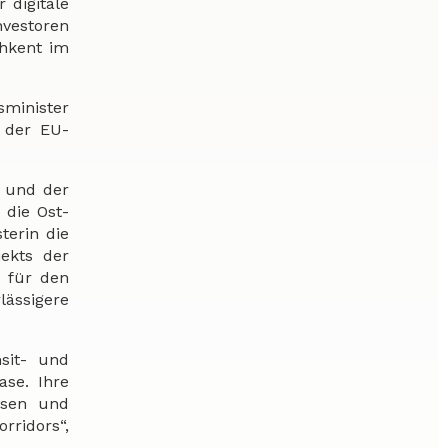
 digitale
nvestoren
chkent im
minister
 der EU-
s und der
 die Ost-
terin die
ekts der
t für den
ässigere
sit- und
ase. Ihre
osen und
rridors“,