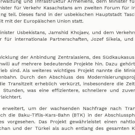
Verwaltung und Infrastruktur Armeniens, dem Minister für
ister für Verkehr Kasachstans am zweiten Forum für I
ng teil. Dieses fand in der usbekischen Hauptstadt Tas
t mit der Europäischen Union statt.
ister Usbekistans, Jamshid Khojaev, und dem Verkehrs
ür internationale Partnerschaften, Jozef Síkela, und
twicklung der Anbindung Zentralasiens, des Südkaukasu
wili auf mehrere bedeutende Projekte hin. Dazu gehört
eb sind. Als weiteres wichtiges Projekt nannte die Minis
enbahn. Durch den Abschluss des Modernisierungsproj
e Transitzeit erheblich verkürzt, insbesondere die Zei
tunden, was eine effizientere, schnellere und zuverl
leichtert.
erweitert, um der wachsenden Nachfrage nach Tran
ch die Baku-Tiflis-Kars-Bahn (BTK) in der Abschlussph
es vorgesehen. Das Projekt gewährleistet einen nahtl
schan und der Türkei als auch entlang des gesamten Ko