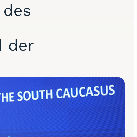
 des
d der