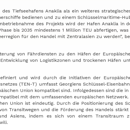
des Tiefseehafens Anaklia als ein weiteres strategisches
inerschiffe bedienen und zu einem Schlüsselmaritime-Hu
nbetriebnahme des Projekts wird der Hafen Anaklia in d
hase bis 2035 mindestens 1 Million TEU abfertigen, was
erregion für den Handel mit Zentralasien zu werden“, be
eiterung von Fährdiensten zu den Häfen der Europäisch
 Entwicklung von Logistikzonen und trockenen Häfen unt
finiert und wird durch die Initiativen der Europäisc
rsnetzes (TEN-T) umfasst Georgiens Schlüssel-Eisenbahn
äischen Union kompatibel sind. Infolgedessen sind die in
 kompatibel mit dem umfassenden europäischen Netzwerk. 
chen Union ist eindeutig. Durch die Positionierung des 
 von Transitwegen und die Förderung des Handels stärkt
s und Asiens, indem es sich von einem Transitraum 
ili.