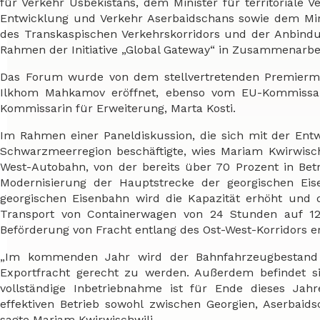
für Verkehr Usbekistans, dem Minister für territoriale 
Entwicklung und Verkehr Aserbaidschans sowie dem Min
des Transkaspischen Verkehrskorridors und der Anbindu
Rahmen der Initiative „Global Gateway“ in Zusammenarbei
Das Forum wurde von dem stellvertretenden Premiermin
Ilkhom Mahkamov eröffnet, ebenso vom EU-Kommissar f
Kommissarin für Erweiterung, Marta Kosti.
Im Rahmen einer Paneldiskussion, die sich mit der En
Schwarzmeerregion beschäftigte, wies Mariam Kwirwisch
West-Autobahn, von der bereits über 70 Prozent in Betri
Modernisierung der Hauptstrecke der georgischen Eis
georgischen Eisenbahn wird die Kapazität erhöht und di
Transport von Containerwagen von 24 Stunden auf 12 S
Beförderung von Fracht entlang des Ost-West-Korridors er
„Im kommenden Jahr wird der Bahnfahrzeugbestand 
Exportfracht gerecht zu werden. Außerdem befindet si
vollständige Inbetriebnahme ist für Ende dieses Jahr
effektiven Betrieb sowohl zwischen Georgien, Aserbaid
sagte Mariam Kwirwischwili.