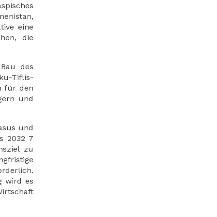
aspisches
menistan,
tive eine
hen, die
 Bau des
u-Tiflis-
h für den
igern und
kasus und
is 2032 7
nsziel zu
gfristige
rderlich.
g wird es
irtschaft