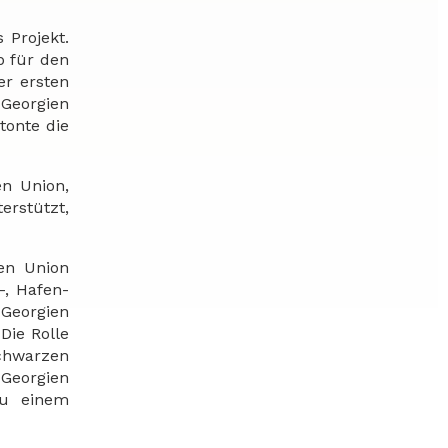
 Projekt.
b für den
er ersten
 Georgien
tonte die
en Union,
erstützt,
hen Union
-, Hafen-
 Georgien
Die Rolle
Schwarzen
 Georgien
zu einem