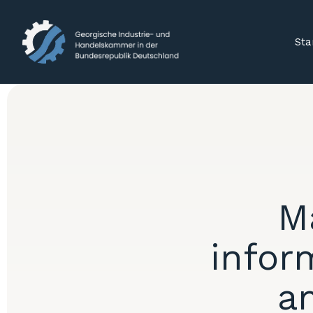
Sta
M
infor
a