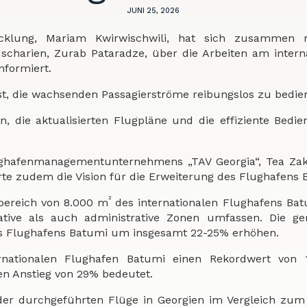
JUNI 25, 2026
wicklung, Mariam Kwirwischwili, hat sich zusammen
charien, Zurab Pataradze, über die Arbeiten am intern
nformiert.
ist, die wachsenden Passagierströme reibungslos zu bedie
n, die aktualisierten Flugpläne und die effiziente Bedi
Flughafenmanagementunternehmens „TAV Georgia“, Tea Za
rte zudem die Vision für die Erweiterung des Flughafens 
²
ereich von 8.000 m
des internationalen Flughafens Ba
ative als auch administrative Zonen umfassen. Die g
es Flughafens Batumi um insgesamt 22-25% erhöhen.
nationalen Flughafen Batumi einen Rekordwert von 1
en Anstieg von 29% bedeutet.
der durchgeführten Flüge in Georgien im Vergleich zum