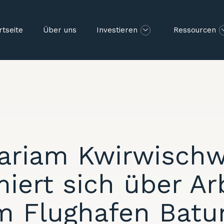
rtseite
Über uns
Investieren
Ressourcen
ariam Kwirwischwi
miert sich über Ar
m Flughafen Batu