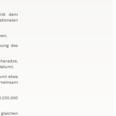
 mit dem
ationalen
nen.
enung des
kharadze,
Batumi.
tumi etwa
emeinsam
.230.200
 gleichen