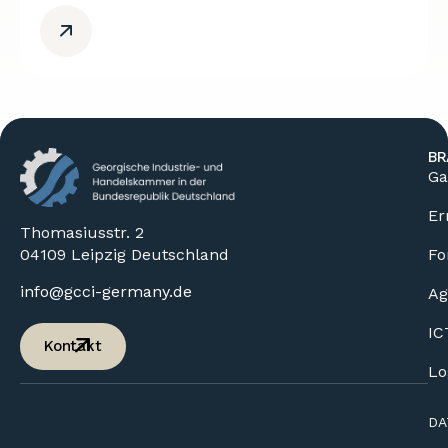
BR
Ga
Er
Thomasiusstr. 2
04109 Leipzig Deutschland
Fo
info@gcci-germany.de
Ag
IC
Kontakt
Lo
DA