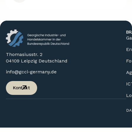
BR
Ga
Er
Thomasiusstr. 2
04109 Leipzig Deutschland
Fo
info@gcci-germany.de
Ag
IC
Kontakt
Lo
DA