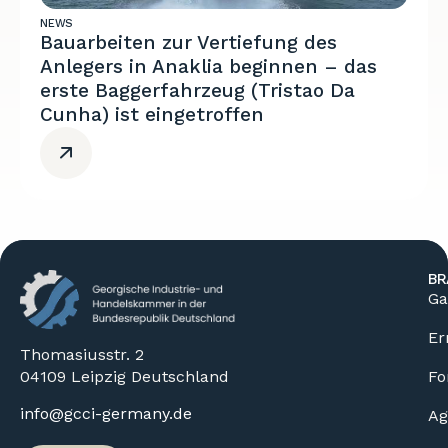
NEWS
Bauarbeiten zur Vertiefung des
Anlegers in Anaklia beginnen – das
erste Baggerfahrzeug (Tristao Da
Cunha) ist eingetroffen
BR
Ga
Er
Thomasiusstr. 2
04109 Leipzig Deutschland
Fo
info@gcci-germany.de
Ag