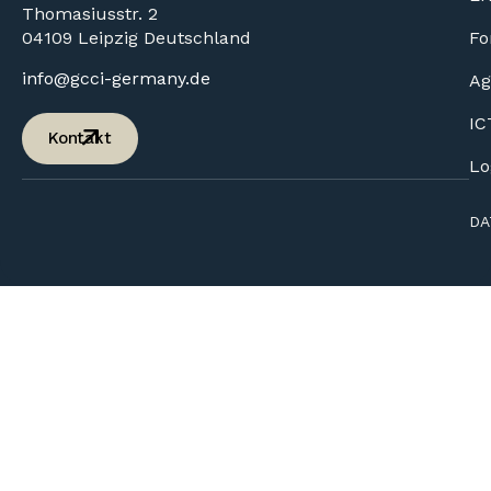
Thomasiusstr. 2
04109 Leipzig Deutschland
Fo
info@gcci-germany.de
Ag
IC
Kontakt
Lo
DA