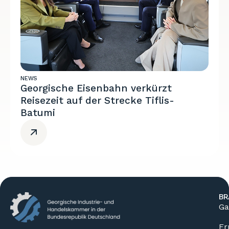
NEWS
Georgische Eisenbahn verkürzt
Reisezeit auf der Strecke Tiflis-
Batumi
BR
Ga
Er