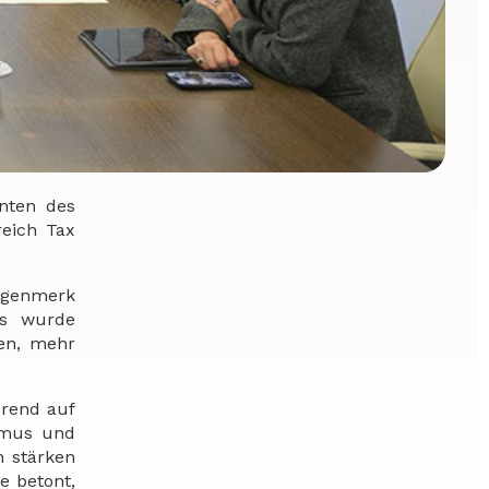
enten des
reich Tax
Augenmerk
Es wurde
gen, mehr
erend auf
smus und
n stärken
e betont,