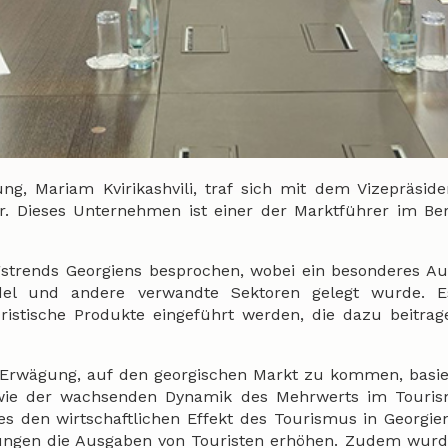
ung, Mariam Kvirikashvili, traf sich mit dem Vizepräsid
ar. Dieses Unternehmen ist einer der Marktführer im Be
ngstrends Georgiens besprochen, wobei ein besonderes 
andel und andere verwandte Sektoren gelegt wurde. 
uristische Produkte eingeführt werden, die dazu beitra
n Erwägung, auf den georgischen Markt zu kommen, basi
 sowie der wachsenden Dynamik des Mehrwerts im Touri
es den wirtschaftlichen Effekt des Tourismus in Georgie
stungen die Ausgaben von Touristen erhöhen. Zudem wurd