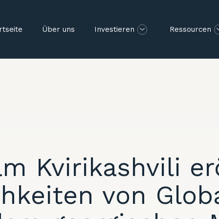
rtseite
Über uns
Investieren
Ressourcen
m Kvirikashvili er
hkeiten von Glob