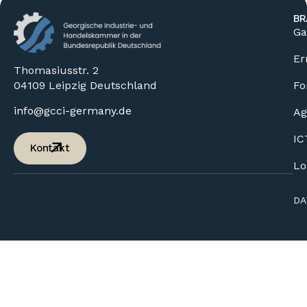
BR
Ga
Er
Thomasiusstr. 2
04109 Leipzig Deutschland
Fo
info@gcci-germany.de
Ag
IC
Kontakt
Lo
DA