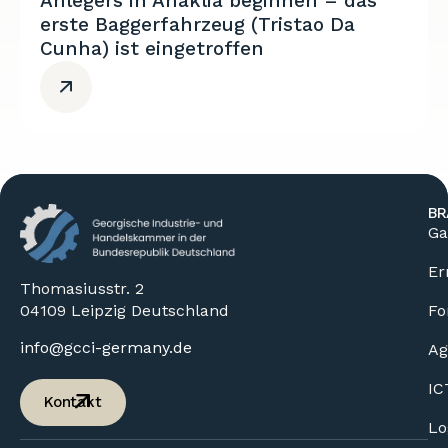
Anlegers in Anaklia beginnen – das
erste Baggerfahrzeug (Tristao Da
Cunha) ist eingetroffen
BR
Ga
Er
Thomasiusstr. 2
04109 Leipzig Deutschland
Fo
info@gcci-germany.de
Ag
IC
Kontakt
Lo