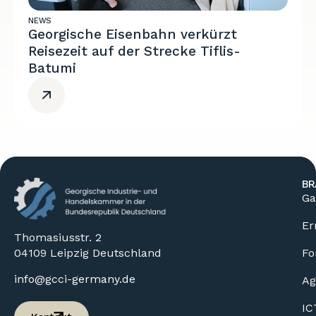
NEWS
Georgische Eisenbahn verkürzt
Reisezeit auf der Strecke Tiflis-
Batumi
BR
Ga
Er
Thomasiusstr. 2
04109 Leipzig Deutschland
Fo
info@gcci-germany.de
Ag
IC