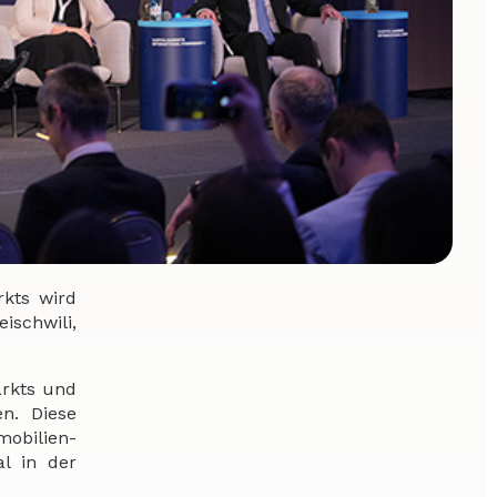
kts wird
ischwili,
arkts und
n. Diese
mobilien-
l in der