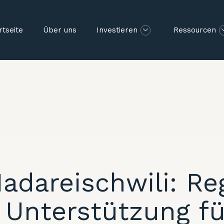
rtseite
Über uns
Investieren
Ressourcen
Nadareischwili: R
 Unterstützung fü