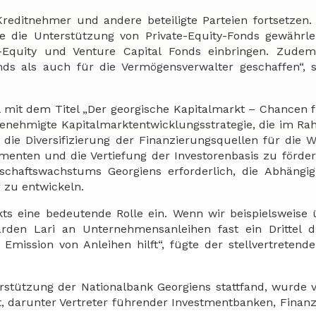
Kreditnehmer und andere beteiligte Parteien fortsetzen.
 die Unterstützung von Private-Equity-Fonds gewährlei
-Equity und Venture Capital Fonds einbringen. Zude
nds als auch für die Vermögensverwalter geschaffen“, 
l mit dem Titel „Der georgische Kapitalmarkt – Chancen f
genehmigte Kapitalmarktentwicklungsstrategie, die im R
die Diversifizierung der Finanzierungsquellen für die Wi
umenten und die Vertiefung der Investorenbasis zu förder
chaftswachstums Georgiens erforderlich, die Abhängig
 zu entwickeln.
ts eine bedeutende Rolle ein. Wenn wir beispielsweise
rden Lari an Unternehmensanleihen fast ein Drittel d
Emission von Anleihen hilft“, fügte der stellvertretende
terstützung der Nationalbank Georgiens stattfand, wurde
, darunter Vertreter führender Investmentbanken, Finanzi