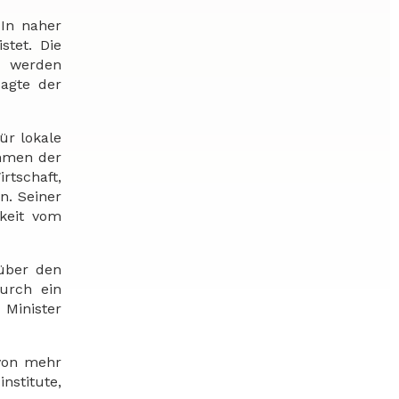
 In naher
stet. Die
m werden
sagte der
ür lokale
ahmen der
rtschaft,
n. Seiner
keit vom
 über den
urch ein
 Minister
 von mehr
nstitute,