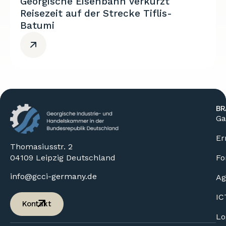
Georgische Eisenbahn verkürzt
Reisezeit auf der Strecke Tiflis-
Batumi
BR
Ga
Er
Thomasiusstr. 2
04109 Leipzig Deutschland
Fo
info@gcci-germany.de
Ag
IC
Kontakt
Lo