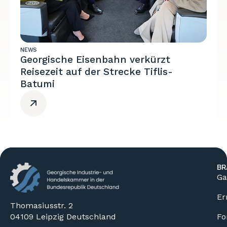
NEWS
Georgische Eisenbahn verkürzt
Reisezeit auf der Strecke Tiflis-
Batumi
BR
Ga
Er
Thomasiusstr. 2
04109 Leipzig Deutschland
Fo