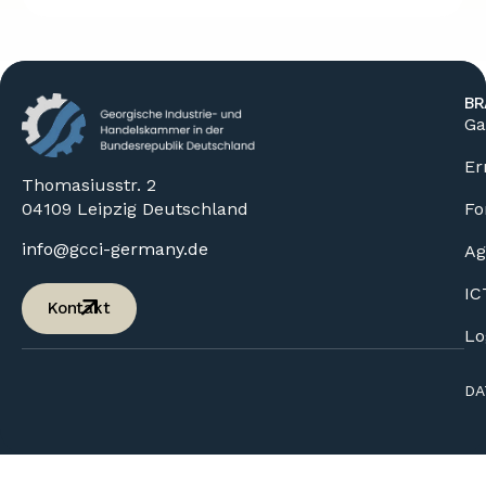
BR
Ga
Er
Thomasiusstr. 2
04109 Leipzig Deutschland
Fo
info@gcci-germany.de
Ag
IC
Kontakt
Lo
DA