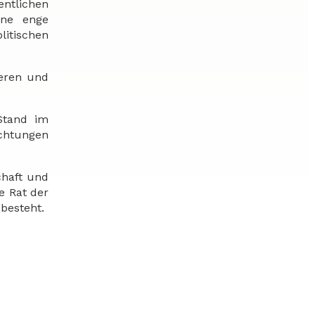
entlichen
ine enge
litischen
ieren und
Stand im
ichtungen
chaft und
e Rat der
besteht.