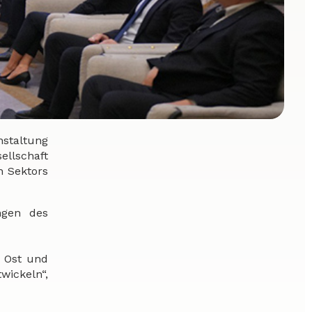
nstaltung
llschaft
n Sektors
ngen des
n Ost und
wickeln“,