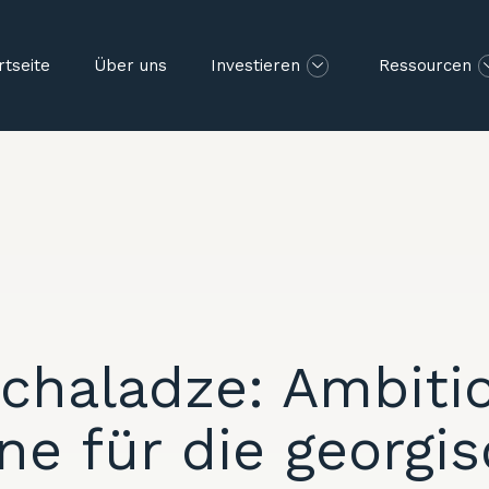
rtseite
Über uns
Investieren
Ressourcen
Pchaladze: Ambitio
ne für die georgi