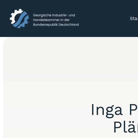
Sta
Inga 
Plä