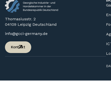
BR
Ga
Er
Thomasiusstr. 2
04109 Leipzig Deutschland
Fo
info@gcci-germany.de
Ag
IC
Kontakt
Lo
DA