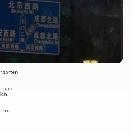
andorten
an den
ich
l zur