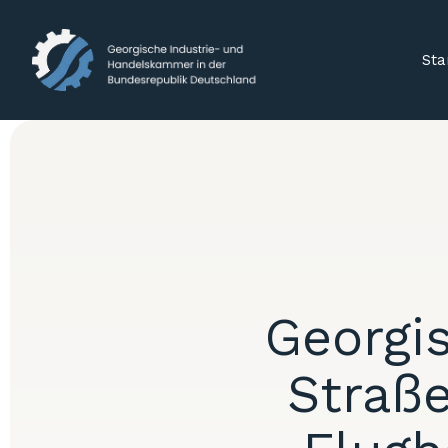
Sta
Georgi
Straß