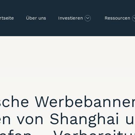
rtseite
Über uns
Investieren
Ressourcen
sche Werbebanner
en von Shanghai 