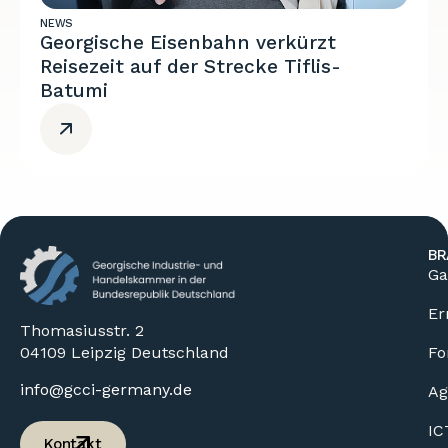
NEWS
Georgische Eisenbahn verkürzt
Reisezeit auf der Strecke Tiflis-
Batumi
BR
Ga
Er
Thomasiusstr. 2
04109 Leipzig Deutschland
Fo
info@gcci-germany.de
Ag
IC
Kontakt